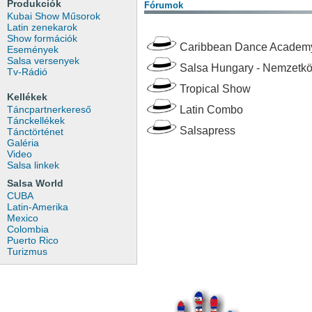
Produkciók
Fórumok
Kubai Show Műsorok
Latin zenekarok
Show formációk
Caribbean Dance Academ
Események
Salsa versenyek
Salsa Hungary - Nemzetkö
Tv-Rádió
Tropical Show
Kellékek
Táncpartnerkereső
Latin Combo
Tánckellékek
Salsapress
Tánctörténet
Galéria
Video
Salsa linkek
Salsa World
CUBA
Latin-Amerika
Mexico
Colombia
Puerto Rico
Turizmus