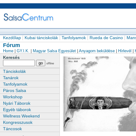
|
|
|
|
Kezdőlap
Kubai tánciskolák
Tanfolyamok
Rueda de Casino
Mans
Fórum
Home
|
GY.I.K.
|
Magyar Salsa Egyesület
|
Anyagom beküldése
|
Hírlevél
|
H
Keresés
offline
Tánciskolák
Tanárok
Tanfolyamok
Páros Salsa
Workshop
Nyári Táborok
Egyéb táborok
Wellness Weekend
Kongresszusok
Táncosok