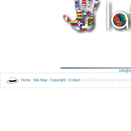
info@s
Home
|
Site Map
|
Copyright
|
Contact
| ©2008 Salsa Center Hungary